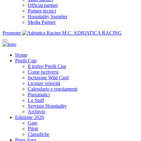
Official partner
Partner tecnici
Hospitality Supplier
Media Partner
Promoter
M.C. ADRIATICA RACING
Home
Pirelli Cup
Il trofeo Pirelli Cup
Come iscriversi
Iscrizione Wild Card
Licenze velocità
Calendario e regolamenti
Pneumatici
Lo Staff
Servizio Hospitality
Archivio
Edizione 2026
Gare
Piloti
Classifiche
Press Area