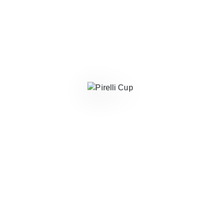
Visita il sito
Resett Engineering Srl
Resett Engineering Srl Via Balbo, 35 60044
Fabriano AN P. Iva 02220740423
Visita il sito