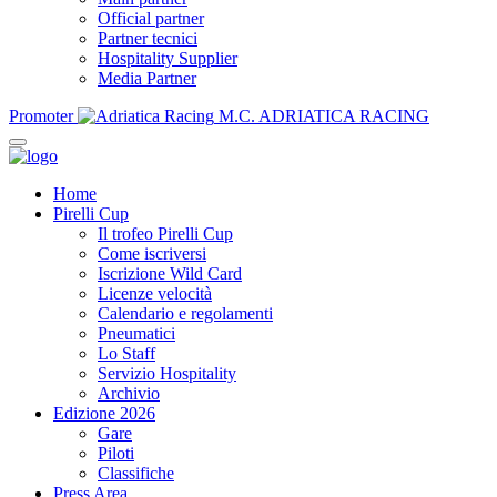
Official partner
Partner tecnici
Hospitality Supplier
Media Partner
Promoter
M.C. ADRIATICA RACING
Home
Pirelli Cup
Il trofeo Pirelli Cup
Come iscriversi
Iscrizione Wild Card
Licenze velocità
Calendario e regolamenti
Pneumatici
Lo Staff
Servizio Hospitality
Archivio
Edizione 2026
Gare
Piloti
Classifiche
Press Area