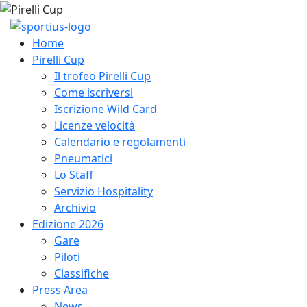
Home
Pirelli Cup
Il trofeo Pirelli Cup
Come iscriversi
Iscrizione Wild Card
Licenze velocità
Calendario e regolamenti
Pneumatici
Lo Staff
Servizio Hospitality
Archivio
Edizione 2026
Gare
Piloti
Classifiche
Press Area
News