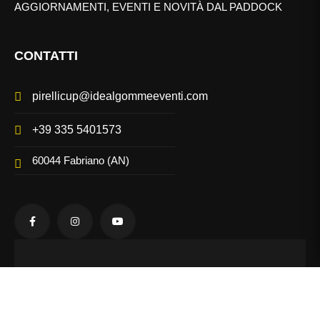
AGGIORNAMENTI, EVENTI E NOVITÀ DAL PADDOCK
CONTATTI
pirellicup@idealgommeeventi.com
+39 335 5401573
60044 Fabriano (AN)
@Pirelli Cup - Tutti i diritti riservati - Via A.
Merloni, 10 - 60044 Fabriano (AN) - Tel. +39
335 5401573 - P.IVA 02427870429 - Web
Agency
Informinds Consulting