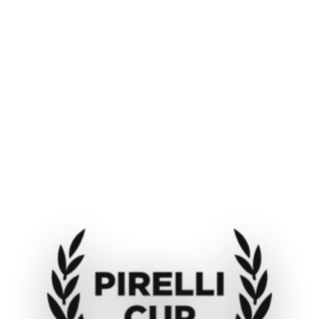
NOME:
COGNOME:
STAGIONE:
CLASSE:
NUMERO GARA:
TEAM: