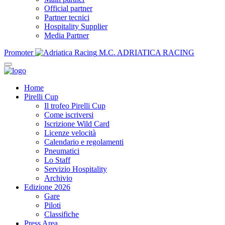
Official partner
Partner tecnici
Hospitality Supplier
Media Partner
Promoter
M.C. ADRIATICA RACING
Home
Pirelli Cup
Il trofeo Pirelli Cup
Come iscriversi
Iscrizione Wild Card
Licenze velocità
Calendario e regolamenti
Pneumatici
Lo Staff
Servizio Hospitality
Archivio
Edizione 2026
Gare
Piloti
Classifiche
Press Area