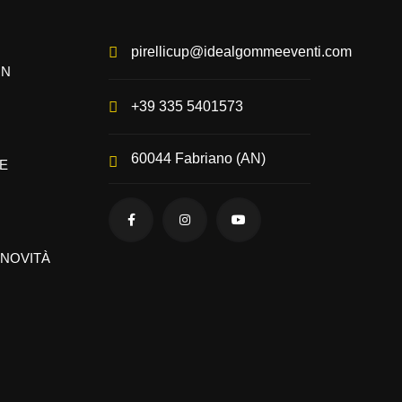
pirellicup@idealgommeeventi.com
IN
+39 335 5401573
60044 Fabriano (AN)
E
 NOVITÀ