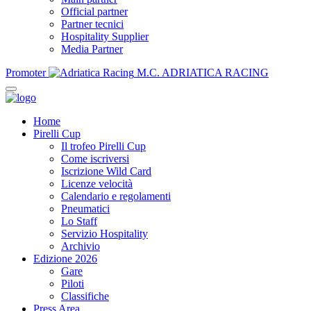
Official partner
Partner tecnici
Hospitality Supplier
Media Partner
Promoter
M.C. ADRIATICA RACING
Home
Pirelli Cup
Il trofeo Pirelli Cup
Come iscriversi
Iscrizione Wild Card
Licenze velocità
Calendario e regolamenti
Pneumatici
Lo Staff
Servizio Hospitality
Archivio
Edizione 2026
Gare
Piloti
Classifiche
Press Area