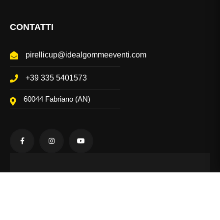
CONTATTI
pirellicup@idealgommeeventi.com
+39 335 5401573
60044 Fabriano (AN)
@Pirelli Cup - Tutti i diritti riservati - Via A.
Merloni, 10 - 60044 Fabriano (AN) - Tel. +39
335 5401573 - P.IVA 02427870429 - Web
Agency
Informinds Consulting